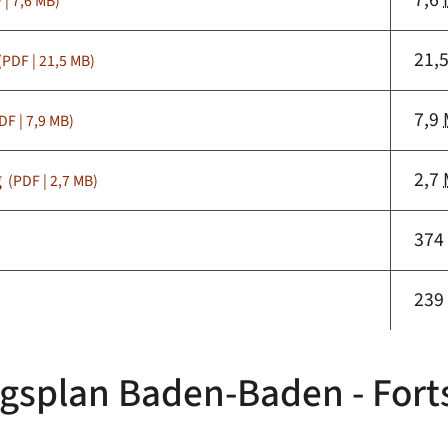
7,6
 | 7,6
MB
)
21,
(PDF | 21,5
MB
)
7,9
DF | 7,9
MB
)
g
2,7
(PDF | 2,7
MB
)
37
23
ngsplan Baden-Baden - For