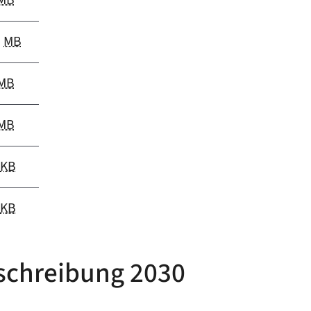
MB
5
MB
MB
MB
4
KB
9
KB
tschreibung 2030