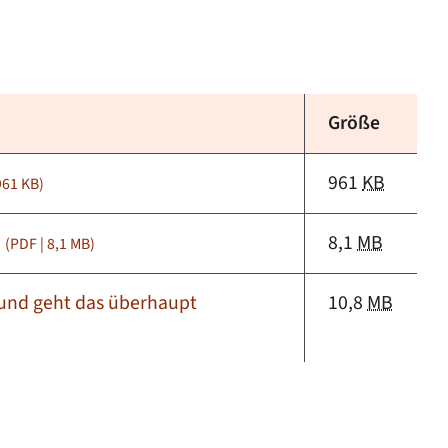
Größe
961
KB
 961
KB
)
t
8,1
MB
(PDF | 8,1
MB
)
n und geht das überhaupt
10,8
MB