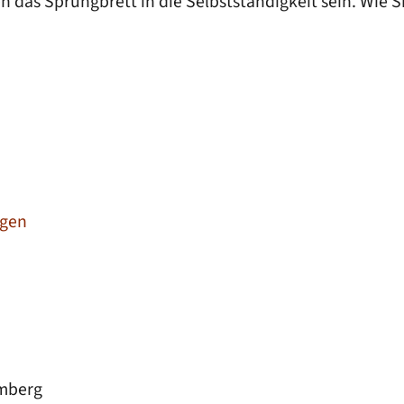
das Sprungbrett in die Selbstständigkeit sein. Wie Si
agen
emberg