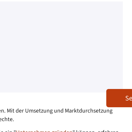
Se
etzen. Mit der Umsetzung und Marktdurchsetzung
echte.