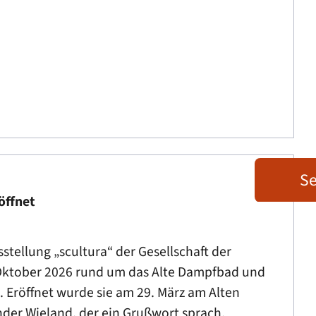
Se
öffnet
tellung „scultura“ der Gesellschaft der
. Oktober 2026 rund um das Alte Dampfbad und
 Eröffnet wurde sie am 29. März am Alten
der Wieland, der ein Grußwort sprach.