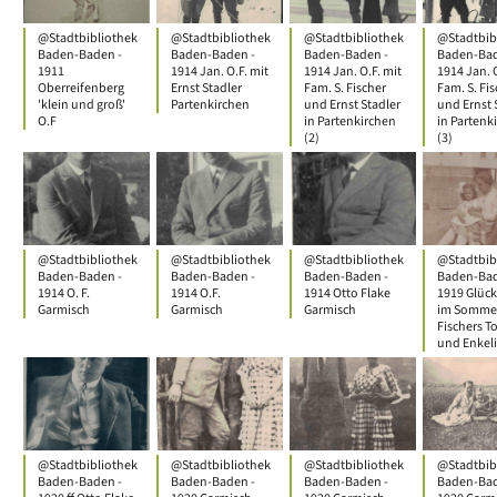
@Stadtbibliothek
@Stadtbibliothek
@Stadtbibliothek
@Stadtbib
Baden-Baden -
Baden-Baden -
Baden-Baden -
Baden-Bad
1911
1914 Jan. O.F. mit
1914 Jan. O.F. mit
1914 Jan. O
Oberreifenberg
Ernst Stadler
Fam. S. Fischer
Fam. S. Fis
'klein und groß'
Partenkirchen
und Ernst Stadler
und Ernst 
O.F
in Partenkirchen
in Partenk
(2)
(3)
@Stadtbibliothek
@Stadtbibliothek
@Stadtbibliothek
@Stadtbib
Baden-Baden -
Baden-Baden -
Baden-Baden -
Baden-Bad
1914 O. F.
1914 O.F.
1914 Otto Flake
1919 Glüc
Garmisch
Garmisch
Garmisch
im Sommer
Fischers T
und Enkeli
@Stadtbibliothek
@Stadtbibliothek
@Stadtbibliothek
@Stadtbib
Baden-Baden -
Baden-Baden -
Baden-Baden -
Baden-Bad