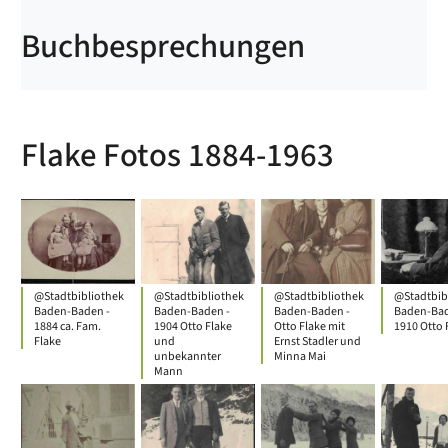
Buchbesprechungen
Flake Fotos 1884-1963
@Stadtbibliothek
@Stadtbibliothek
@Stadtbibliothek
@Stadtbib
Baden-Baden -
Baden-Baden -
Baden-Baden -
Baden-Bad
1884 ca. Fam.
1904 Otto Flake
Otto Flake mit
1910 Otto 
Flake
und
Ernst Stadler und
unbekannter
Minna Mai
Mann