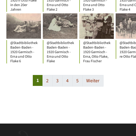
1920 ff Otto Flake
1920 Garmisch -
1920 Garmisch -
1920 Garmi
in den 20er
Erna und Otto
Erna und Otto
Erna und 
Jahren
Flake 2
Flake 3
Flake 4
@Stadtbibliothek
@Stadtbibliothek
@Stadtbibliothek
@Stadtbib
Baden-Baden -
Baden-Baden -
Baden-Baden -
Baden-Bad
1920 Garmisch -
1920 Garmisch -
1920 Garmisch -
1920 Garmi
Erna und Otto
Erna und Otto
Erna, Otto Flake,
re Otto Fla
Flake 6
Flake
Frau Fischer
1
2
3
4
5
Weiter