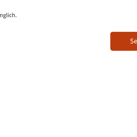
nglich.
Se