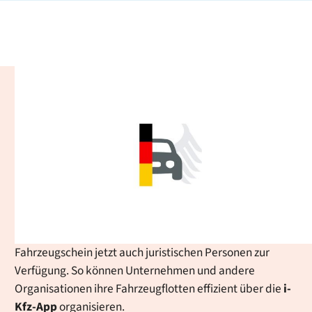
iKFZ-App - Digitaler
Fahrzeugschein: einfach,
sicher und immer griffbereit
Ob Auto, Moped oder Wohnmobil: Die App ermöglicht es
Ihnen, Ihre Fahrzeugscheine bequem zu verwalten und
im Alltag zu nutzen, etwa bei Verkehrskontrollen oder
beim Fahrzeugverleih. Ab sofort steht der digitale
Fahrzeugschein jetzt auch juristischen Personen zur
Verfügung. So können Unternehmen und andere
Organisationen ihre Fahrzeugflotten effizient über die
i-
Kfz
-App
organisieren.