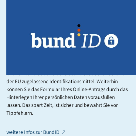
BundID - der Schlüssel zu
digitalen Dienstleistungen
Mit der BundID erhalten Sie im Rahmen des
Onlinezugangsgesetzes (OZG) ein zentrales Konto, mit
dem Sie sich online gegenüber Behörden ausweisen
können. Sie können dafür verschiedene
Authentifizierungsmittel nutzen, zum Beispiel Ihren
Online-Ausweis des Personalausweises oder andere von
der EU zugelassene Identifikationsmittel. Weiterhin
können Sie das Formular Ihres Online-Antrags durch das
Hinterlegen Ihrer persönlichen Daten vorausfüllen
lassen. Das spart Zeit, ist sicher und bewahrt Sie vor
Tippfehlern.
weitere Infos zur BundID