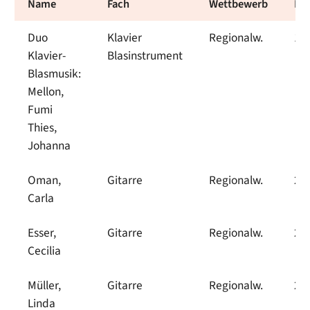
Name
Fach
Wettbewerb
Pre
Duo
Klavier
Regionalw.
1
Klavier-
Blasinstrument
Blasmusik:
Mellon,
Fumi
Thies,
Johanna
Oman,
Gitarre
Regionalw.
2
Carla
Esser,
Gitarre
Regionalw.
2
Cecilia
Müller,
Gitarre
Regionalw.
2
Linda