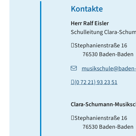
Kontakte
Herr
Ralf
Eisler
Schulleitung Clara-Schu
Stephanienstraße 16
76530
Baden-Baden
musikschule@baden
(0
72
21) 93
23
51
Clara-Schumann-Musiksc
Stephanienstraße 16
76530
Baden-Baden