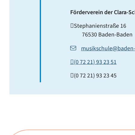
Förderverein der Clara-
Stephanienstraße 16
76530
Baden-Baden
musikschule@baden
(0
72
21) 93
23
51
(0
72
21) 93
23
45