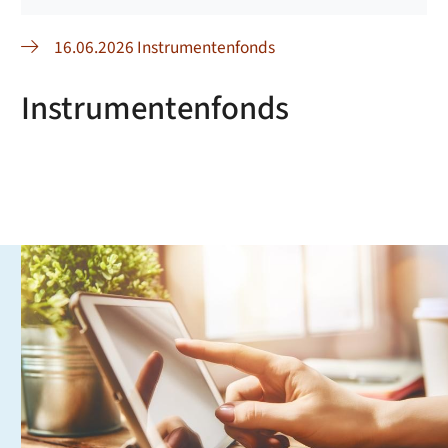
16.06.2026 Instrumentenfonds
Instrumentenfonds
E-Formulare
Die
e-Formulare
können direkt am Endgerät ausgefüllt
und online eingereicht werden. Bitte bei der Anmeldung
die gesonderte
Einzugsermächtigung
ausfüllen,
ausdrucken und mit Originalunterschrift an die Clara-
Schumann-Musikschule (Stephanienstraße 16, 76530