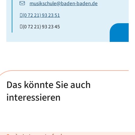
musikschule@baden-baden.de
(0
72
21) 93
23
51
(0
72
21) 93
23
45
Das könnte Sie auch
interessieren