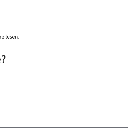
he lesen.
e?