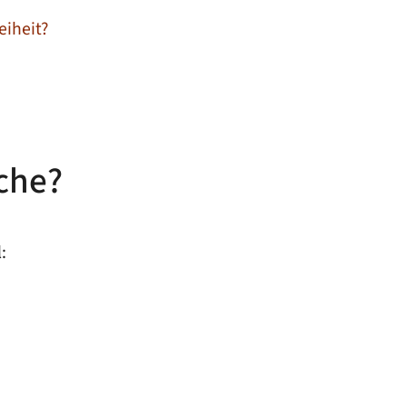
eiheit?
che?
: