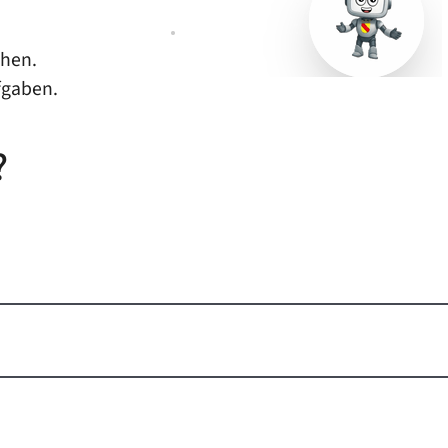
chen.
fgaben.
?