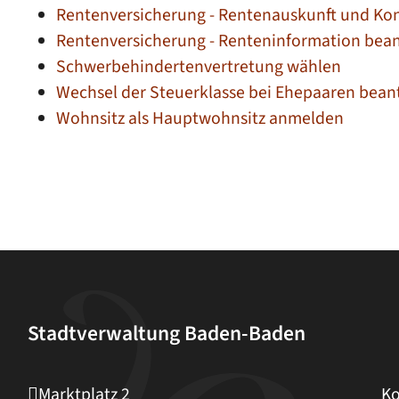
Rentenversicherung - Rentenauskunft und Ko
Rentenversicherung - Renteninformation bea
Schwerbehindertenvertretung wählen
Wechsel der Steuerklasse bei Ehepaaren bean
Wohnsitz als Hauptwohnsitz anmelden
Stadtverwaltung Baden-Baden
Marktplatz 2
Ko