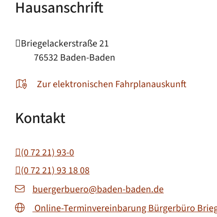
Hausanschrift
Briegelackerstraße 21
76532
Baden-Baden
Zur elektronischen Fahrplanauskunft
Kontakt
(0
72
21) 93-0
(0
72
21) 93
18
08
buergerbuero@baden-baden.de
Online-Terminvereinbarung Bürgerbüro Brie