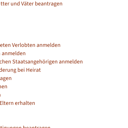
ütter und Väter beantragen
weten Verlobten anmelden
rn anmelden
ischen Staatsangehörigen anmelden
erung bei Heirat
ragen
hen
n
ltern erhalten
rtigungen beantragen