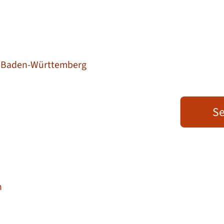
on Baden-Württemberg
Se
n