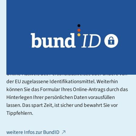
BundID - der Schlüssel zu
digitalen Dienstleistungen
Mit der BundID erhalten Sie im Rahmen des
Onlinezugangsgesetzes (OZG) ein zentrales Konto, mit
dem Sie sich online gegenüber Behörden ausweisen
können. Sie können dafür verschiedene
Authentifizierungsmittel nutzen, zum Beispiel Ihren
Online-Ausweis des Personalausweises oder andere von
der EU zugelassene Identifikationsmittel. Weiterhin
können Sie das Formular Ihres Online-Antrags durch das
Hinterlegen Ihrer persönlichen Daten vorausfüllen
lassen. Das spart Zeit, ist sicher und bewahrt Sie vor
Tippfehlern.
weitere Infos zur BundID