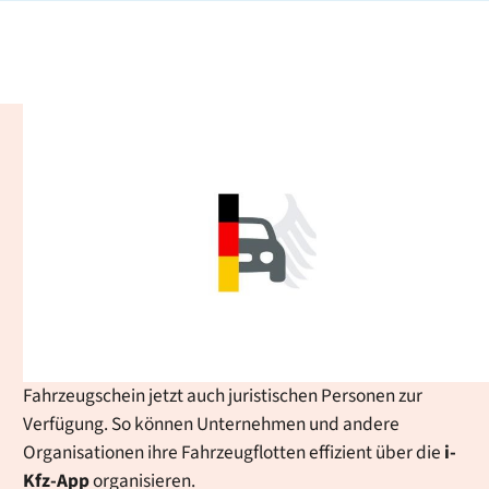
iKFZ-App - Digitaler
Fahrzeugschein: einfach,
sicher und immer griffbereit
Ob Auto, Moped oder Wohnmobil: Die App ermöglicht es
Ihnen, Ihre Fahrzeugscheine bequem zu verwalten und
im Alltag zu nutzen, etwa bei Verkehrskontrollen oder
beim Fahrzeugverleih. Ab sofort steht der digitale
Fahrzeugschein jetzt auch juristischen Personen zur
Verfügung. So können Unternehmen und andere
Organisationen ihre Fahrzeugflotten effizient über die
i-
Kfz
-App
organisieren.