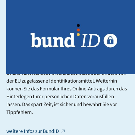
BundID - der Schlüssel zu
digitalen Dienstleistungen
Mit der BundID erhalten Sie im Rahmen des
Onlinezugangsgesetzes (OZG) ein zentrales Konto, mit
dem Sie sich online gegenüber Behörden ausweisen
können. Sie können dafür verschiedene
Authentifizierungsmittel nutzen, zum Beispiel Ihren
Online-Ausweis des Personalausweises oder andere von
der EU zugelassene Identifikationsmittel. Weiterhin
können Sie das Formular Ihres Online-Antrags durch das
Hinterlegen Ihrer persönlichen Daten vorausfüllen
lassen. Das spart Zeit, ist sicher und bewahrt Sie vor
Tippfehlern.
weitere Infos zur BundID