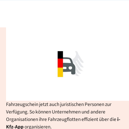
iKFZ-App - Digitaler
Fahrzeugschein: einfach,
sicher und immer griffbereit
Ob Auto, Moped oder Wohnmobil: Die App ermöglicht es
Ihnen, Ihre Fahrzeugscheine bequem zu verwalten und
im Alltag zu nutzen, etwa bei Verkehrskontrollen oder
beim Fahrzeugverleih. Ab sofort steht der digitale
Fahrzeugschein jetzt auch juristischen Personen zur
Verfügung. So können Unternehmen und andere
Organisationen ihre Fahrzeugflotten effizient über die
i-
Kfz
-App
organisieren.