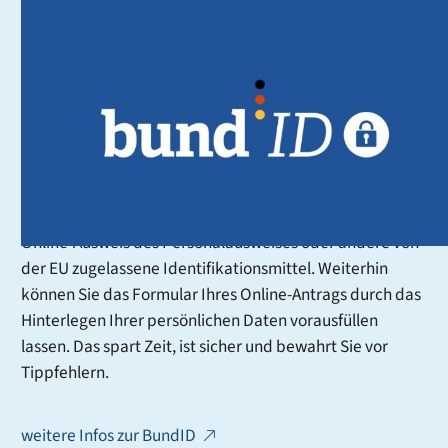
BundID - der Schlüssel zu
digitalen Dienstleistungen
Mit der BundID erhalten Sie im Rahmen des
Onlinezugangsgesetzes (OZG) ein zentrales Konto, mit
dem Sie sich online gegenüber Behörden ausweisen
können. Sie können dafür verschiedene
Authentifizierungsmittel nutzen, zum Beispiel Ihren
Online-Ausweis des Personalausweises oder andere von
der EU zugelassene Identifikationsmittel. Weiterhin
können Sie das Formular Ihres Online-Antrags durch das
Hinterlegen Ihrer persönlichen Daten vorausfüllen
lassen. Das spart Zeit, ist sicher und bewahrt Sie vor
Tippfehlern.
weitere Infos zur BundID