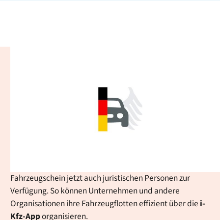
iKFZ-App - Digitaler
Fahrzeugschein: einfach,
sicher und immer griffbereit
Ob Auto, Moped oder Wohnmobil: Die App ermöglicht es
Ihnen, Ihre Fahrzeugscheine bequem zu verwalten und
im Alltag zu nutzen, etwa bei Verkehrskontrollen oder
beim Fahrzeugverleih. Ab sofort steht der digitale
Fahrzeugschein jetzt auch juristischen Personen zur
Verfügung. So können Unternehmen und andere
Organisationen ihre Fahrzeugflotten effizient über die
i-
Kfz
-App
organisieren.