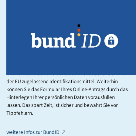
BundID - der Schlüssel zu
digitalen Dienstleistungen
Mit der BundID erhalten Sie im Rahmen des
Onlinezugangsgesetzes (OZG) ein zentrales Konto, mit
dem Sie sich online gegenüber Behörden ausweisen
können. Sie können dafür verschiedene
Authentifizierungsmittel nutzen, zum Beispiel Ihren
Online-Ausweis des Personalausweises oder andere von
der EU zugelassene Identifikationsmittel. Weiterhin
können Sie das Formular Ihres Online-Antrags durch das
Hinterlegen Ihrer persönlichen Daten vorausfüllen
lassen. Das spart Zeit, ist sicher und bewahrt Sie vor
Tippfehlern.
weitere Infos zur BundID