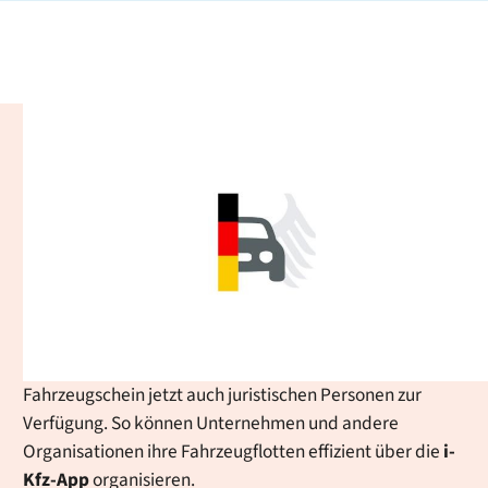
iKFZ-App - Digitaler
Fahrzeugschein: einfach,
sicher und immer griffbereit
Ob Auto, Moped oder Wohnmobil: Die App ermöglicht es
Ihnen, Ihre Fahrzeugscheine bequem zu verwalten und
im Alltag zu nutzen, etwa bei Verkehrskontrollen oder
beim Fahrzeugverleih. Ab sofort steht der digitale
Fahrzeugschein jetzt auch juristischen Personen zur
Verfügung. So können Unternehmen und andere
Organisationen ihre Fahrzeugflotten effizient über die
i-
Kfz
-App
organisieren.