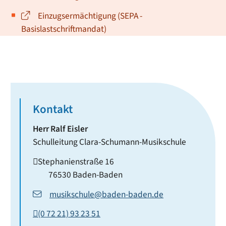
Einzugsermächtigung (SEPA -
Basislastschriftmandat)
Kontakt
Herr
Ralf
Eisler
Schulleitung Clara-Schumann-Musikschule
Stephanienstraße 16
76530
Baden-Baden
musikschule@baden-baden.de
(0
72
21) 93
23
51