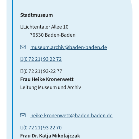
Stadtmuseum
Lichtentaler Allee 10
76530
Baden-Baden
museum.archiv@baden-baden.de
(0
72
21) 93
22
72
(0
72
21) 93-22
77
Frau
Heike
Kronenwett
Leitung Museum und Archiv
heike.kronenwett@baden-baden.de
(0
72
21) 93
22
70
Frau
Dr.
Katja
Mikolajczak